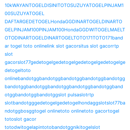
10k
WAYANTOGEL
DISINITOTO
SUZUYATOGEL
PINJAM1
00
SUZUYATOGEL
DAFTAR
GEDETOGEL
HondaGG
DINARTOGEL
DINARTO
GEL
PINJAM100
PINJAM100
HondaGG
DWITOGEL
MAELT
OTO
DINARTOGEL
DINARTOGEL
TOTO171
TOTO171
band
ar togel toto online
link slot gacor
situs slot gacor
rtp
slot
gacor
slot77
gedetogel
gedetogel
gedetogel
gedetogel
ge
detogel
toto
online
bandotgg
bandotgg
bandotgg
bandotgg
bandotgg
bandotgg
bandotgg
bandotgg
bandotgg
bandotgg
band
otgg
bandotgg
bandotgg
slot pulsa
slot
rtp
slot
bandotgg
gedetogel
gedetogel
hondagg
slot
slot77
ba
ndotgg
bosgg
togel online
toto online
toto gacor
togel
toto
slot gacor
toto
dwitogel
apintoto
bandotgg
nikitogel
slot