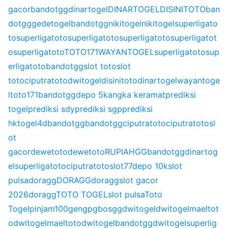
gacor
bandotgg
dinartogel
DINARTOGEL
DISINITOTO
ban
dotgg
gedetogel
bandotgg
nikitogel
nikitogel
superligato
to
superligatoto
superligatoto
superligatoto
superligatot
o
superligatoto
TOTO171
WAYANTOGEL
superligatoto
sup
erligatoto
bandotgg
slot toto
slot
toto
ciputratoto
dwitogel
disinitoto
dinartogel
wayantoge
l
toto171
bandotgg
depo 5k
angka keramat
prediksi
togel
prediksi sdy
prediksi sgp
prediksi
hk
togel4d
bandotgg
bandotgg
ciputratoto
ciputratoto
sl
ot
gacor
dewetoto
dewetoto
RUPIAHGG
bandotgg
dinartog
el
superligatoto
ciputratoto
slot77
depo 10k
slot
pulsa
doragg
DORAGG
doragg
slot gacor
2026
doragg
TOTO TOGEL
slot pulsa
Toto
Togel
pinjam100
gengpg
bosgg
dwitogel
dwitogel
maeltot
o
dwitogel
maeltoto
dwitogel
bandotgg
dwitogel
superlig