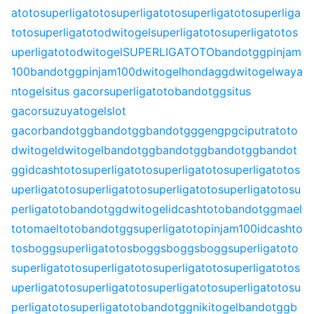
atoto
superligatoto
superligatoto
superligatoto
superliga
toto
superligatoto
dwitogel
superligatoto
superligatoto
s
uperligatoto
dwitogel
SUPERLIGATOTO
bandotgg
pinjam
100
bandotgg
pinjam100
dwitogel
hondagg
dwitogel
waya
ntogel
situs gacor
superligatoto
bandotgg
situs
gacor
suzuyatogel
slot
gacor
bandotgg
bandotgg
bandotgg
gengpg
ciputratoto
dwitogel
dwitogel
bandotgg
bandotgg
bandotgg
bandot
gg
idcashtoto
superligatoto
superligatoto
superligatoto
s
uperligatoto
superligatoto
superligatoto
superligatoto
su
perligatoto
bandotgg
dwitogel
idcashtoto
bandotgg
mael
toto
maeltoto
bandotgg
superligatoto
pinjam100
idcashto
to
sbogg
superligatoto
sbogg
sbogg
sbogg
superligatoto
superligatoto
superligatoto
superligatoto
superligatoto
s
uperligatoto
superligatoto
superligatoto
superligatoto
su
perligatoto
superligatoto
bandotgg
nikitogel
bandotgg
b