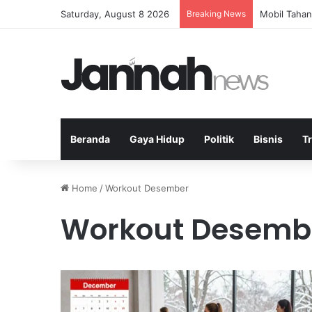
Saturday, August 8 2026
Breaking News
Mobil Tahan
Beranda
Gaya Hidup
Politik
Bisnis
T
Home
/
Workout Desember
Workout Desemb