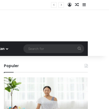
Log In
Random Article
Sidebar
Search
tan
for
Populer