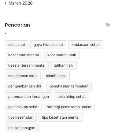
March 2026
Pencarian
diet sehat
gaya hidup sehat
kebiasaan sehat
kesehatan mental
kesehatan tubuh
kesejahteraan mental
latihan fisik
manajemen stres
mindfulness
pengembangan diri
penghasilan tambahan
perencanaan keuangan
pola hidup sehat
pola makan sehat
strategi pemasaran umkm
tips kesehatan
tips kesehatan mental
tips latihan gym