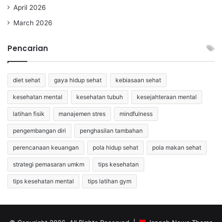
April 2026
March 2026
Pencarian
diet sehat
gaya hidup sehat
kebiasaan sehat
kesehatan mental
kesehatan tubuh
kesejahteraan mental
latihan fisik
manajemen stres
mindfulness
pengembangan diri
penghasilan tambahan
perencanaan keuangan
pola hidup sehat
pola makan sehat
strategi pemasaran umkm
tips kesehatan
tips kesehatan mental
tips latihan gym